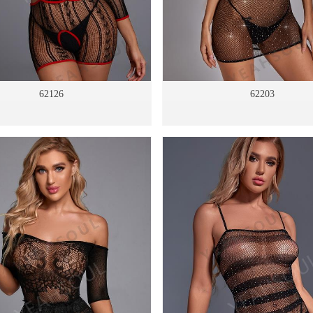
62126
62203