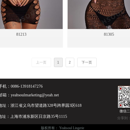
81213
81305
上一页
1
2
下一页
手机：
0086-13918147276
邮箱：
yeahsoulmarketing@yeah.net
地址：浙江省义乌市望道路328号跨界园3区618
微信二
地址：上海市浦东新区日京路35号1115
分享到
版权所有：
Yeahsoul Lingerie