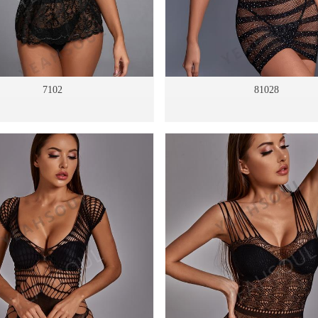
7102
81028