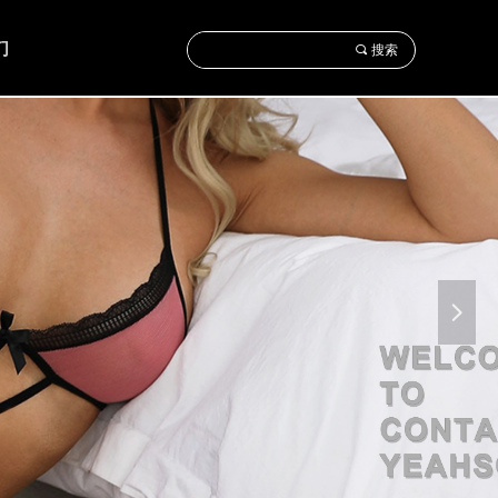
们
끠
搜索
넲