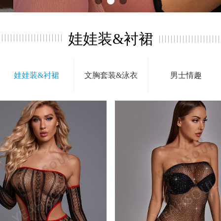
娃娃装&衬裙
娃娃装&衬裙
文胸套装&泳衣
男士情趣