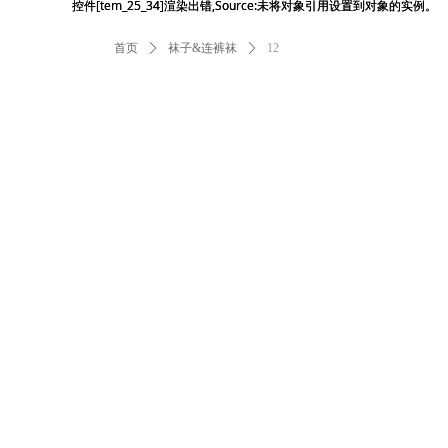
控件[tem_25_34]渲染出错,Source:未将对象引用设置到对象的实例。
控件[tem_25_34]渲染出错,Source:未将对象引用设置到对象的实例。
首页
ꄲ
袜子&连裤袜
ꄲ
12