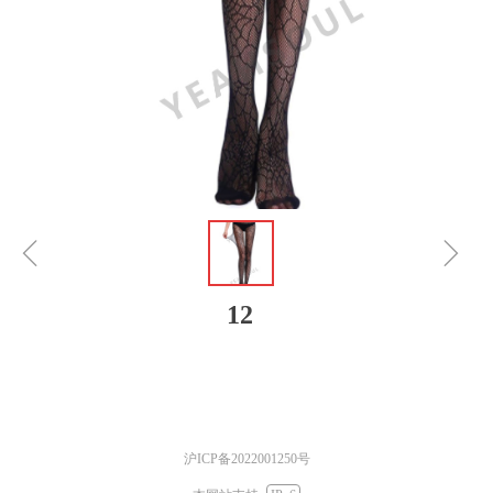
ꁆ
ꁇ
12
沪ICP备2022001250号