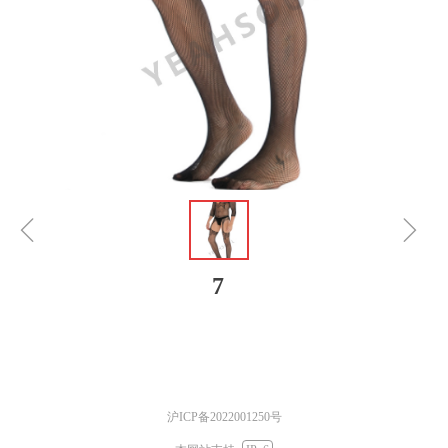
ꁆ
ꁇ
7
沪ICP备2022001250号