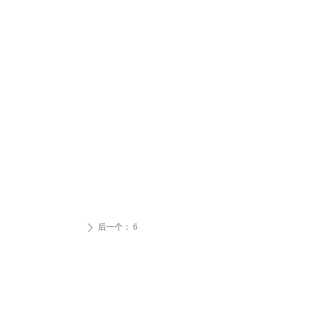
后一个：
6
ꄲ