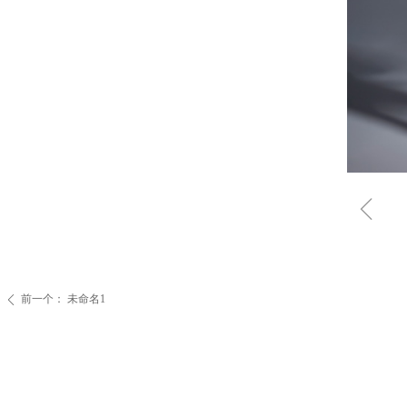
ꁆ
前一个：
未命名1
ꄴ