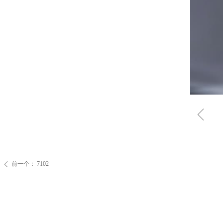
ꁆ
前一个：
7102
ꄴ