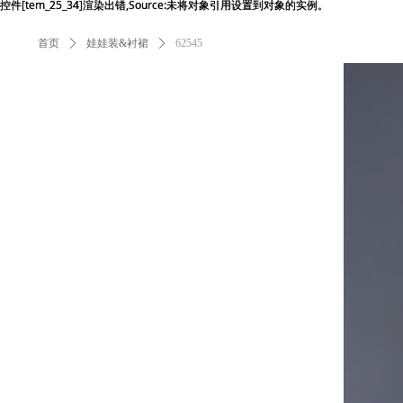
控件[tem_25_34]渲染出错,Source:未将对象引用设置到对象的实例。
控件[tem_25_34]渲染出错,Source:未将对象引用设置到对象的实例。
首页
ꄲ
娃娃装&衬裙
ꄲ
62545